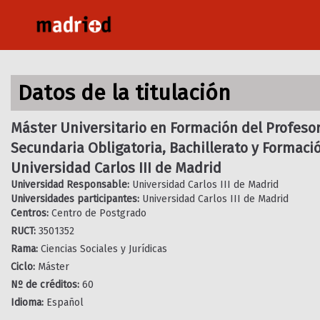
Pasar
al
contenido
principal
Datos de la titulación
Máster Universitario en Formación del Profeso
Secundaria Obligatoria, Bachillerato y Formació
Universidad Carlos III de Madrid
Universidad Responsable:
Universidad Carlos III de Madrid
Universidades participantes:
Universidad Carlos III de Madrid
Centros:
Centro de Postgrado
RUCT:
3501352
Rama:
Ciencias Sociales y Jurídicas
Ciclo:
Máster
Nº de créditos:
60
Idioma:
Español