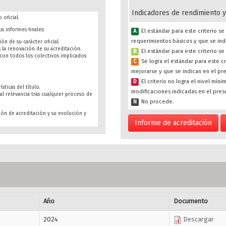
Indicadores de rendimiento y
 oficial.
s informes finales:
A
El estándar para este criterio 
requerimientos básicos y que se ind
ón de su carácter oficial.
s la renovación de su acreditación.
B
El estándar para este criterio s
s con todos los colectivos implicados
C
Se logra el estándar para este c
mejorarse y que se indican en el pr
D
El criterio no logra el nivel mín
sticas del título.
modificaciones indicadas en el pres
al relevancia tras cualquier proceso de
N
No procede.
ión de acreditación y su evolución y
Informe de acreditación
Año
Documento
2024
Descargar