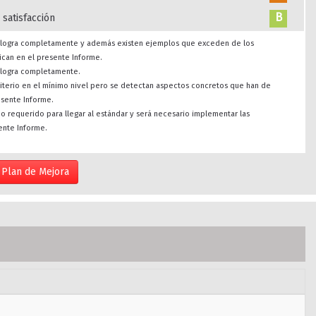
B
 satisfacción
se logra completamente y además existen ejemplos que exceden de los
ican en el presente Informe.
e logra completamente.
riterio en el mínimo nivel pero se detectan aspectos concretos que han de
esente Informe.
imo requerido para llegar al estándar y será necesario implementar las
ente Informe.
Plan de Mejora