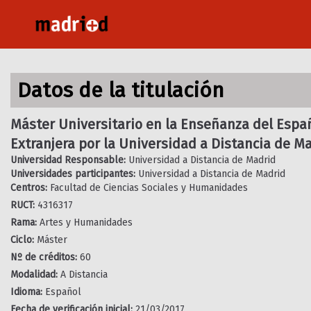
Pasar
al
contenido
principal
Datos de la titulación
Máster Universitario en la Enseñanza del Esp
Extranjera por la Universidad a Distancia de M
Universidad Responsable:
Universidad a Distancia de Madrid
Universidades participantes:
Universidad a Distancia de Madrid
Centros:
Facultad de Ciencias Sociales y Humanidades
RUCT:
4316317
Rama:
Artes y Humanidades
Ciclo:
Máster
Nº de créditos:
60
Modalidad:
A Distancia
Idioma:
Español
Fecha de verificación inicial:
21/03/2017