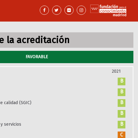
 la acreditación
FAVORABLE
2021
B
B
B
e calidad (SGIC)
B
B
y servicios
C