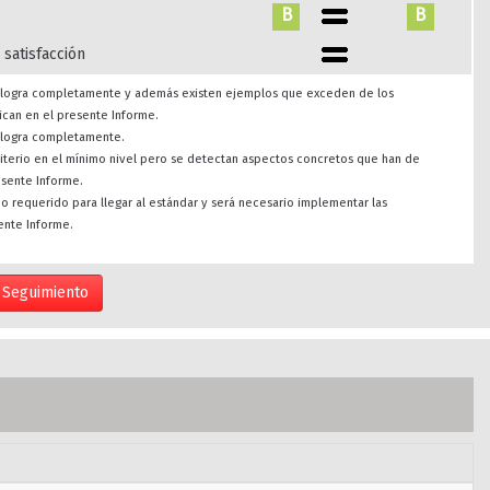
B
B
 satisfacción
se logra completamente y además existen ejemplos que exceden de los
ican en el presente Informe.
e logra completamente.
riterio en el mínimo nivel pero se detectan aspectos concretos que han de
esente Informe.
imo requerido para llegar al estándar y será necesario implementar las
ente Informe.
Seguimiento