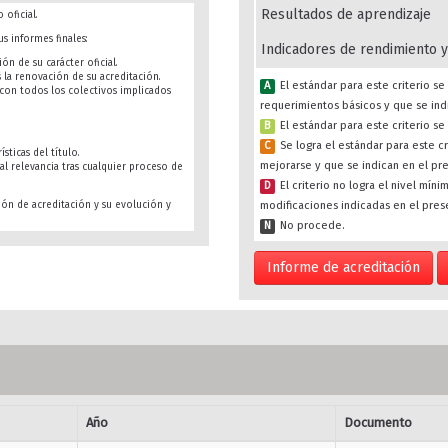
Resultados de aprendizaje
 oficial.
s informes finales:
Indicadores de rendimiento y
ón de su carácter oficial.
s la renovación de su acreditación.
A
El estándar para este criterio 
s con todos los colectivos implicados
requerimientos básicos y que se ind
B
El estándar para este criterio s
C
Se logra el estándar para este c
sticas del título.
mejorarse y que se indican en el pr
al relevancia tras cualquier proceso de
D
El criterio no logra el nivel mín
modificaciones indicadas en el pres
ión de acreditación y su evolución y
N
No procede.
Informe de acreditación
Año
Documento