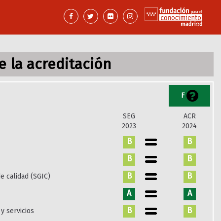
 la acreditación
F
SEG
ACR
2023
2024
B
B
B
B
B
B
e calidad (SGIC)
A
A
B
B
y servicios