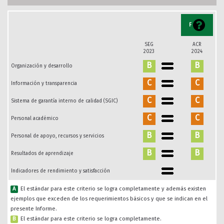
F
SEG
ACR
2023
2024
B
B
Organización y desarrollo
C
C
Información y transparencia
C
C
Sistema de garantía interno de calidad (SGIC)
C
C
Personal académico
B
B
Personal de apoyo, recursos y servicios
B
B
Resultados de aprendizaje
Indicadores de rendimiento y satisfacción
A
El estándar para este criterio se logra completamente y además existen
ejemplos que exceden de los requerimientos básicos y que se indican en el
presente Informe.
B
El estándar para este criterio se logra completamente.