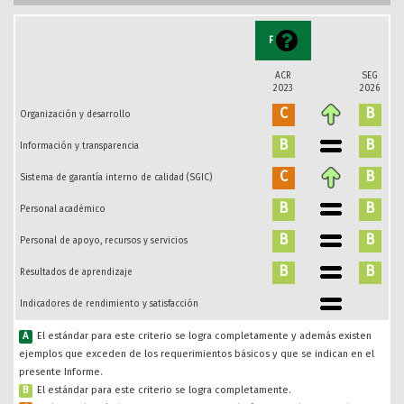
F
ACR
SEG
2023
2026
C
B
Organización y desarrollo
B
B
Información y transparencia
C
B
Sistema de garantía interno de calidad (SGIC)
B
B
Personal académico
B
B
Personal de apoyo, recursos y servicios
B
B
Resultados de aprendizaje
Indicadores de rendimiento y satisfacción
A
El estándar para este criterio se logra completamente y además existen
ejemplos que exceden de los requerimientos básicos y que se indican en el
presente Informe.
B
El estándar para este criterio se logra completamente.