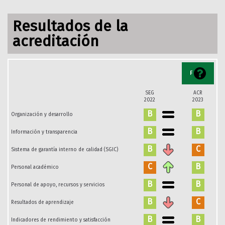
Resultados de la
acreditación
F
SEG
ACR
2022
2023
B
B
Organización y desarrollo
B
B
Información y transparencia
B
C
Sistema de garantía interno de calidad (SGIC)
C
B
Personal académico
B
B
Personal de apoyo, recursos y servicios
B
C
Resultados de aprendizaje
B
B
Indicadores de rendimiento y satisfacción