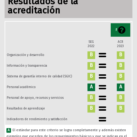
Resultados de la
acreditación
F
SEG
ACR
2022
2023
B
B
Organización y desarrollo
B
B
Información y transparencia
B
B
Sistema de garantía interno de calidad (SGIC)
A
A
Personal académico
B
B
Personal de apoyo, recursos y servicios
B
B
Resultados de aprendizaje
Indicadores de rendimiento y satisfacción
A
El estándar para este criterio se logra completamente y además existen
ejemplos que exceden de los requerimientos básicos y que se indican en el