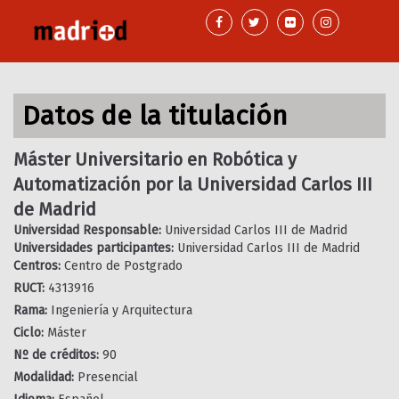
Pasar
al
contenido
principal
Datos de la titulación
Máster Universitario en Robótica y
Automatización por la Universidad Carlos III
de Madrid
Universidad Responsable:
Universidad Carlos III de Madrid
Universidades participantes:
Universidad Carlos III de Madrid
Centros:
Centro de Postgrado
RUCT:
4313916
Rama:
Ingeniería y Arquitectura
Ciclo:
Máster
Nº de créditos:
90
Modalidad:
Presencial