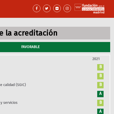
 la acreditación
FAVORABLE
2021
B
B
B
e calidad (SGIC)
A
B
y servicios
A