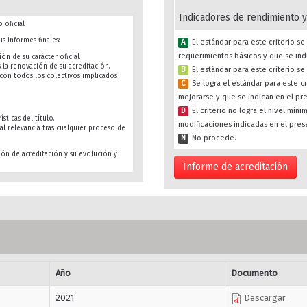
Indicadores de rendimiento y
 oficial.
s informes finales:
A
El estándar para este criterio 
requerimientos básicos y que se ind
ón de su carácter oficial.
s la renovación de su acreditación.
B
El estándar para este criterio s
s con todos los colectivos implicados
C
Se logra el estándar para este c
mejorarse y que se indican en el pr
D
El criterio no logra el nivel mín
sticas del título.
modificaciones indicadas en el pres
al relevancia tras cualquier proceso de
N
No procede.
ión de acreditación y su evolución y
Informe de acreditación
Año
Documento
2021
Descargar