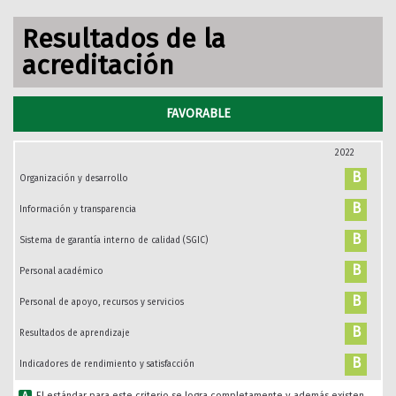
Resultados de la
acreditación
FAVORABLE
2022
B
Organización y desarrollo
B
Información y transparencia
B
Sistema de garantía interno de calidad (SGIC)
B
Personal académico
B
Personal de apoyo, recursos y servicios
B
Resultados de aprendizaje
B
Indicadores de rendimiento y satisfacción
A
El estándar para este criterio se logra completamente y además existen