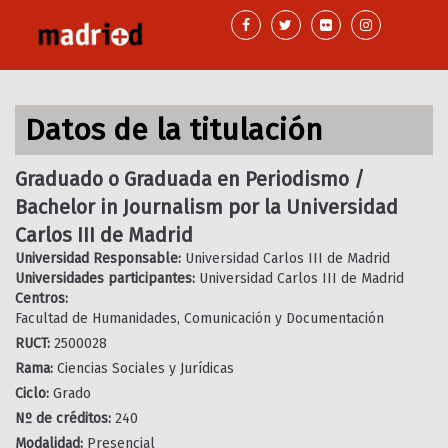
Pasar
al
contenido
principal
Datos de la titulación
Graduado o Graduada en Periodismo /
Bachelor in Journalism por la Universidad
Carlos III de Madrid
Universidad Responsable:
Universidad Carlos III de Madrid
Universidades participantes:
Universidad Carlos III de Madrid
Centros:
Facultad de Humanidades, Comunicación y Documentación
RUCT:
2500028
Rama:
Ciencias Sociales y Jurídicas
Ciclo:
Grado
Nº de créditos:
240
Modalidad:
Presencial