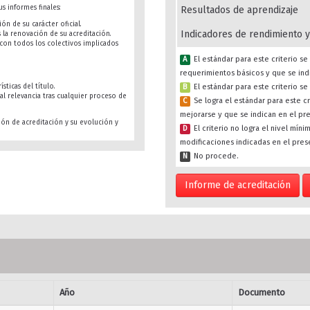
s informes finales:
Resultados de aprendizaje
ón de su carácter oficial.
Indicadores de rendimiento y
s la renovación de su acreditación.
s con todos los colectivos implicados
A
El estándar para este criterio 
requerimientos básicos y que se ind
B
El estándar para este criterio s
sticas del título.
al relevancia tras cualquier proceso de
C
Se logra el estándar para este c
mejorarse y que se indican en el pr
ión de acreditación y su evolución y
D
El criterio no logra el nivel mín
modificaciones indicadas en el pres
N
No procede.
Informe de acreditación
Año
Documento