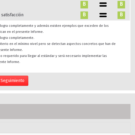
B
B
B
B
 satisfacción
se logra completamente y además existen ejemplos que exceden de los
ican en el presente Informe.
e logra completamente.
riterio en el mínimo nivel pero se detectan aspectos concretos que han de
esente Informe.
imo requerido para llegar al estándar y será necesario implementar las
ente Informe.
Seguimiento