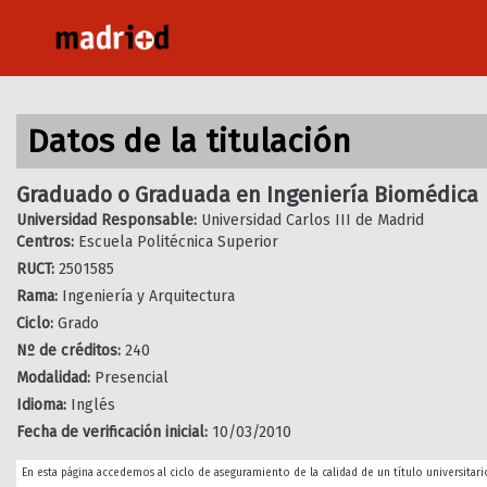
Pasar
al
contenido
principal
Datos de la titulación
Graduado o Graduada en Ingeniería Biomédica
Universidad Responsable:
Universidad Carlos III de Madrid
Centros:
Escuela Politécnica Superior
RUCT:
2501585
Rama:
Ingeniería y Arquitectura
Ciclo:
Grado
Nº de créditos:
240
Modalidad:
Presencial
Idioma:
Inglés
Fecha de verificación inicial:
10/03/2010
En esta página accedemos al ciclo de aseguramiento de la calidad de un título universitario