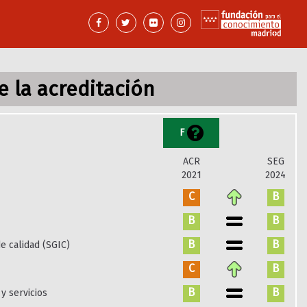
 la acreditación
F
ACR
SEG
2021
2024
C
B
B
B
B
B
e calidad (SGIC)
C
B
B
B
y servicios