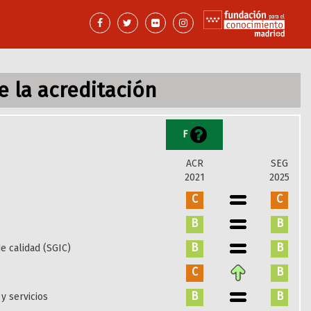
 la acreditación
F
ACR
SEG
2021
2025
C
C
B
B
B
B
e calidad (SGIC)
C
B
B
B
y servicios