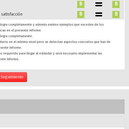
B
B
B
B
 satisfacción
se logra completamente y además existen ejemplos que exceden de los
ican en el presente Informe.
e logra completamente.
riterio en el mínimo nivel pero se detectan aspectos concretos que han de
esente Informe.
imo requerido para llegar al estándar y será necesario implementar las
ente Informe.
Seguimiento