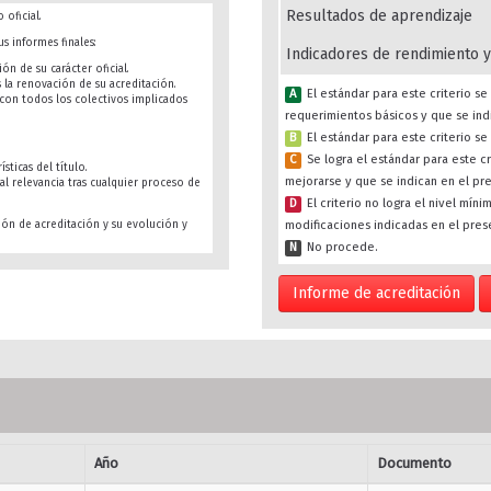
Resultados de aprendizaje
 oficial.
s informes finales:
Indicadores de rendimiento y
ón de su carácter oficial.
s la renovación de su acreditación.
A
El estándar para este criterio 
s con todos los colectivos implicados
requerimientos básicos y que se ind
B
El estándar para este criterio s
C
Se logra el estándar para este c
sticas del título.
mejorarse y que se indican en el pr
al relevancia tras cualquier proceso de
D
El criterio no logra el nivel mín
modificaciones indicadas en el pres
ión de acreditación y su evolución y
N
No procede.
Informe de acreditación
Año
Documento