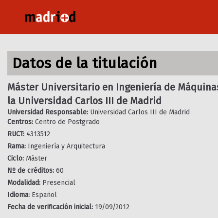
Pasar
al
contenido
principal
Datos de la titulación
Máster Universitario en Ingeniería de Máquina
la Universidad Carlos III de Madrid
Universidad Responsable:
Universidad Carlos III de Madrid
Centros:
Centro de Postgrado
RUCT:
4313512
Rama:
Ingeniería y Arquitectura
Ciclo:
Máster
Nº de créditos:
60
Modalidad:
Presencial
Idioma:
Español
Fecha de verificación inicial:
19/09/2012