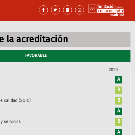
 la acreditación
FAVORABLE
2020
A
B
B
e calidad (SGIC)
A
B
y servicios
A