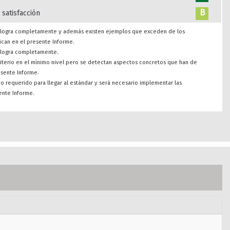
B
 satisfacción
se logra completamente y además existen ejemplos que exceden de los
ican en el presente Informe.
e logra completamente.
riterio en el mínimo nivel pero se detectan aspectos concretos que han de
esente Informe.
imo requerido para llegar al estándar y será necesario implementar las
ente Informe.