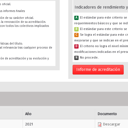
 oficial.
Indicadores de rendimiento y
s informes finales:
A
El estándar para este criterio 
ón de su carácter oficial.
s la renovación de su acreditación.
requerimientos básicos y que se ind
s con todos los colectivos implicados
B
El estándar para este criterio s
C
Se logra el estándar para este c
mejorarse y que se indican en el pr
sticas del título.
D
El criterio no logra el nivel mín
al relevancia tras cualquier proceso de
modificaciones indicadas en el pres
N
No procede.
ión de acreditación y su evolución y
Informe de acreditación
Año
Documento
2021
Descargar