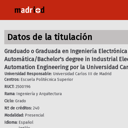
Pasar
al
contenido
principal
Datos de la titulación
Graduado o Graduada en Ingeniería Electrónica 
Automática/Bachelor's degree in Industrial Ele
Automation Engineering por la Universidad Carl
Universidad Responsable:
Universidad Carlos III de Madrid
Centros:
Escuela Politécnica Superior
RUCT:
2500196
Rama:
Ingeniería y Arquitectura
Ciclo:
Grado
Nº de créditos:
240
Modalidad:
Presencial
Idioma:
Español