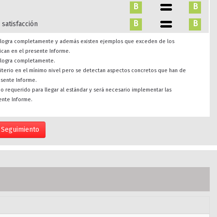
B
B
B
B
 satisfacción
se logra completamente y además existen ejemplos que exceden de los
ican en el presente Informe.
e logra completamente.
riterio en el mínimo nivel pero se detectan aspectos concretos que han de
esente Informe.
imo requerido para llegar al estándar y será necesario implementar las
ente Informe.
Seguimiento