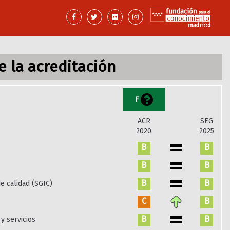
 la acreditación
F
ACR
SEG
2020
2025
B
B
B
B
B
B
e calidad (SGIC)
C
B
B
B
y servicios