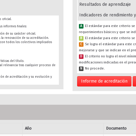
Resultados de aprendizaje
Indicadores de rendimiento y
 oficial.
A
El estándar para este criterio 
s informes finales:
requerimientos básicos y que se ind
ón de su carácter oficial.
B
El estándar para este criterio s
s la renovación de su acreditación.
s con todos los colectivos implicados
C
Se logra el estándar para este c
mejorarse y que se indican en el pr
D
El criterio no logra el nivel mín
sticas del título.
modificaciones indicadas en el pres
al relevancia tras cualquier proceso de
N
No procede.
ión de acreditación y su evolución y
Informe de acreditación
Año
Documento